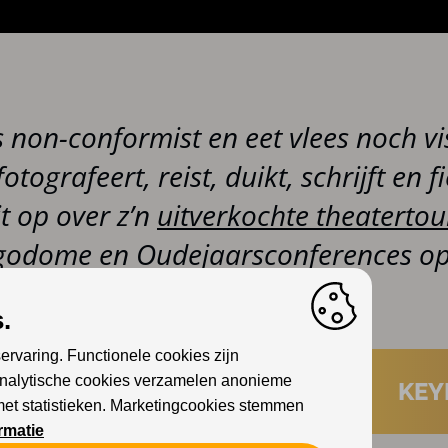
s non-conformist en eet vlees noch vi
fotografeert, reist, duikt, schrijft en f
t op over z’n
uitverkochte theatertou
godome en Oudejaarsconferences op
.
ervaring. Functionele cookies zijn
Analytische cookies verzamelen anonieme
 GUIDO
SPEELLIJST
KEY
met statistieken. Marketingcookies stemmen
rmatie